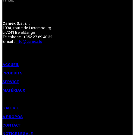
17h00.
Camex S.à. r.l.
109A, route de Luxembourg
L-7241 Bereldange
Téléphone : +352 27 69 40 32
E-mail :
info@camex.lu
ACCUEIL
PRODUITS
SERVICE
MATÉRIAUX
GALERIE
À PROPOS
CONTACT
NOTICE LÉGALE