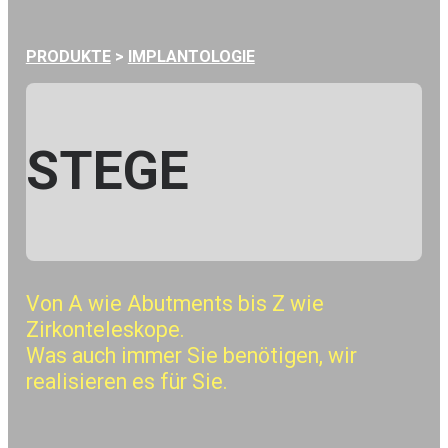
PRODUKTE
>
IMPLANTOLOGIE
STEGE
Von A wie Abutments bis Z wie
Zirkonteleskope.
Was auch immer Sie benötigen, wir
realisieren es für Sie.